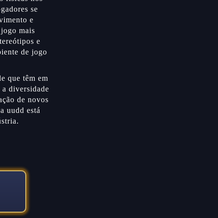
ogadores se
lvimento e
 jogo mais
tereótipos e
iente de jogo
de que têm em
 a diversidade
iação de novos
 a uudd está
stria.