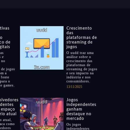
tivas
Crescimento
das
io
plataformas de
ico de
streaming de
gitais
jogos
as
O uudd traz uma
s e
análise sobre o
 no
crescimento das
plataformas de
o de jogos
streaming de jogos
om a
e seu impacto na
 fonte
indústria e nos
 para o
consumidores.
de games.
13/11/2025
lvedores
Jogos
dentes
independentes
 espaço
ganham
io atual
destaque no
mercado
o atual,
taca como
Os jogos
edores
independentes