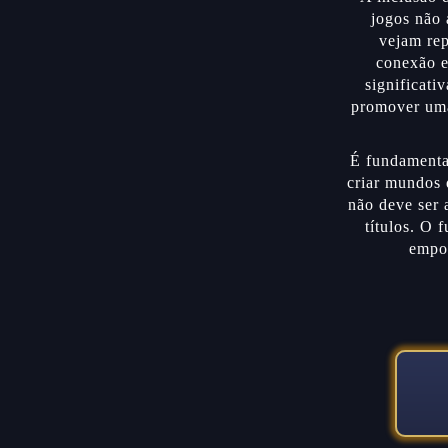
jogos não 
vejam rep
conexão e
significati
promover uma
É fundamenta
criar mundos 
não deve ser 
títulos. O 
empol