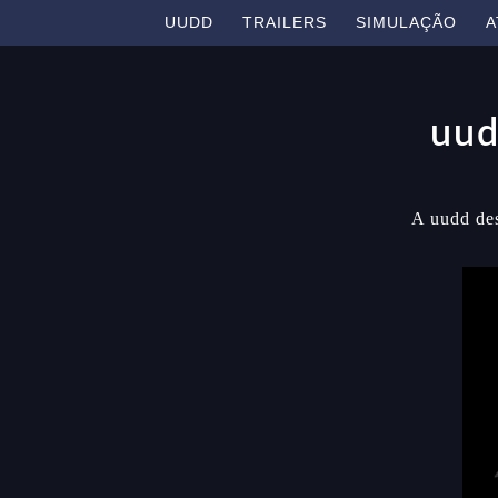
UUDD
TRAILERS
SIMULAÇÃO
A
uud
A uudd des