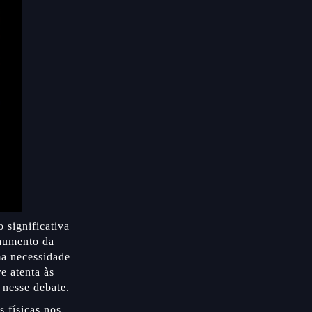
 significativa
 aumento da
ma necessidade
e atenta às
 nesse debate.
s físicas nos