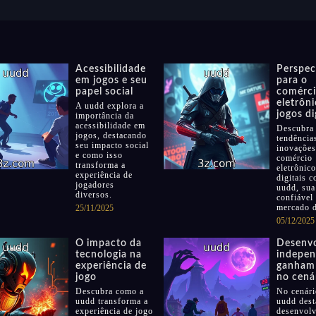
Acessibilidade
Perspec
em jogos e seu
para o
papel social
comérc
eletrôn
A uudd explora a
jogos di
importância da
acessibilidade em
Descubra 
jogos, destacando
tendência
seu impacto social
inovações
e como isso
comércio
transforma a
eletrônic
experiência de
digitais c
jogadores
uudd, sua
diversos.
confiável
mercado 
25/11/2025
05/12/2025
O impacto da
Desenvo
tecnologia na
indepen
experiência de
ganham
jogo
no cenár
Descubra como a
No cenári
uudd transforma a
uudd des
experiência de jogo
desenvolv