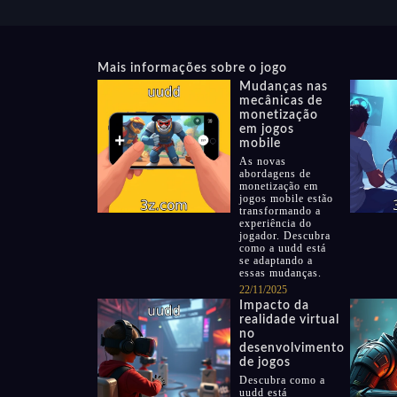
Mais informações sobre o jogo
Mudanças nas
mecânicas de
monetização
em jogos
mobile
As novas
abordagens de
monetização em
jogos mobile estão
transformando a
experiência do
jogador. Descubra
como a uudd está
se adaptando a
essas mudanças.
22/11/2025
Impacto da
realidade virtual
no
desenvolvimento
de jogos
Descubra como a
uudd está