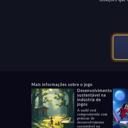
Mais informações sobre o jogo
Desenvolvimento
sustentável na
indústria de
jogos
A uudd está
comprometida com
práticas de
desenvolvimento
sustentável na