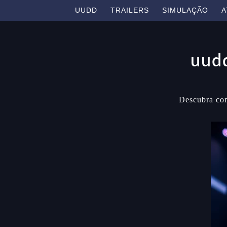
UUDD
TRAILERS
SIMULAÇÃO
A
uudd
Descubra com