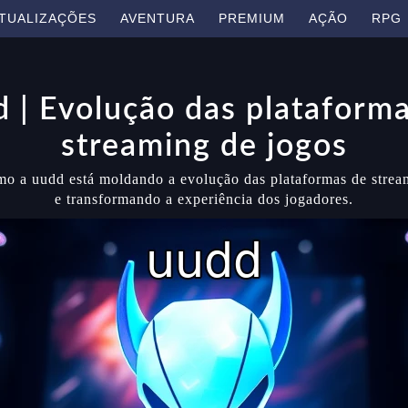
TUALIZAÇÕES
AVENTURA
PREMIUM
AÇÃO
RPG
 | Evolução das plataform
streaming de jogos
o a uudd está moldando a evolução das plataformas de strea
e transformando a experiência dos jogadores.