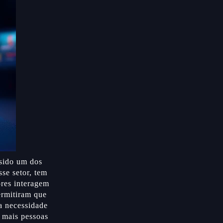
 sido um dos
se setor, tem
ores interagem
ermitiram que
a necessidade
 mais pessoas