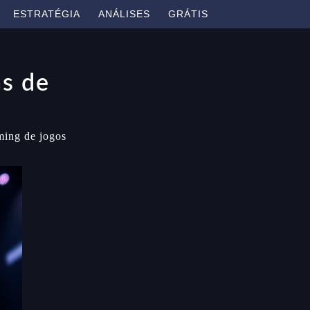
ESTRATÉGIA
ANÁLISES
GRÁTIS
as de
ming de jogos