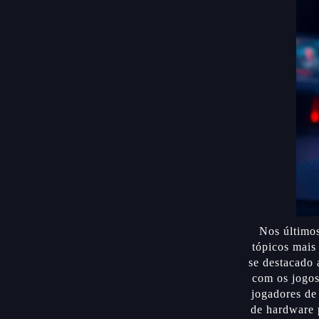
Nos últimos
tópicos mais
se destacado 
com os jogos
jogadores de
de hardware 