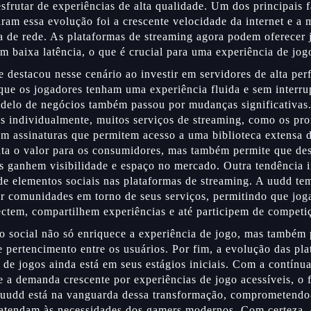
sfrutar de experiências de alta qualidade. Um dos principais f
ram essa evolução foi a crescente velocidade da internet e a 
ra de rede. As plataformas de streaming agora podem oferecer 
m baixa latência, o que é crucial para uma experiência de jogo
 destacou nesse cenário ao investir em servidores de alta pe
que os jogadores tenham uma experiência fluida e sem interr
odelo de negócios também passou por mudanças significativas
s individualmente, muitos serviços de streaming, como os pr
m assinaturas que permitem acesso a uma biblioteca extensa de
ta o valor para os consumidores, mas também permite que de
s ganhem visibilidade e espaço no mercado. Outra tendência i
de elementos sociais nas plataformas de streaming. A uudd te
ar comunidades em torno de seus serviços, permitindo que jog
ctem, compartilhem experiências e até participem de competi
ão social não só enriquece a experiência de jogo, mas també
 pertencimento entre os usuários. Por fim, a evolução das pl
 de jogos ainda está em seus estágios iniciais. Com a contínu
e a demanda crescente por experiências de jogo acessíveis, o 
 uudd está na vanguarda dessa transformação, comprometendo-
atendam às necessidades dos gamers modernos. Com certeza, 