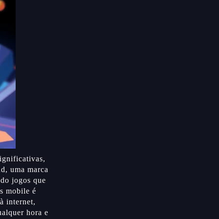
gnificativas,
dd, uma marca
ndo jogos que
s mobile é
 internet,
ualquer hora e