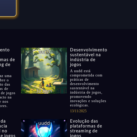
ento
Desenvolvimento
sustentável na
rmas de
indústria de
ng de
jogos
A uudd está
comprometida com
az uma
práticas de
obre o
desenvolvimento
to das
sustentável na
as de
indústria de jogos,
 de jogos
promovendo
acto na
inovações e soluções
e nos
ecológicas.
ores.
13/11/2025
 da
Evolução das
ncia
plataformas de
l no
streaming de
de jogos
jogos