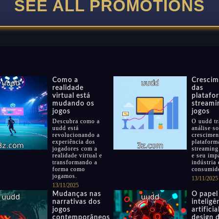
SEE ALL PROMOTIONS
Como a
Crescim
realidade
das
virtual está
platafo
mudando os
streami
jogos
jogos
Descubra como a
O uudd tr
uudd está
análise s
revolucionando a
crescimen
experiência dos
plataform
jogadores com a
streaming
realidade virtual e
e seu imp
transformando a
indústria 
forma como
consumid
jogamos.
13/11/2025
13/11/2025
Mudanças nas
O papel
narrativas dos
inteligê
jogos
artificia
contemporâneos
design 