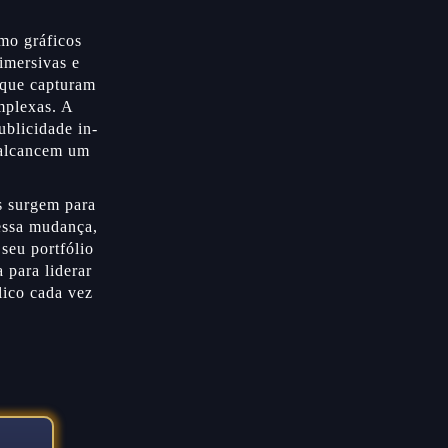
mo gráficos
 imersivas e
 que capturam
omplexas. A
blicidade in-
 alcancem um
s surgem para
essa mudança,
seu portfólio
 para liderar
lico cada vez