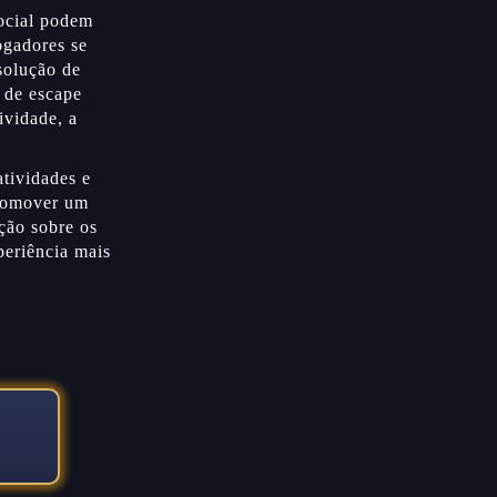
ocial podem
ogadores se
solução de
 de escape
ividade, a
atividades e
promover um
ção sobre os
periência mais