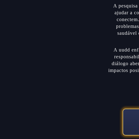
A pesquisa
ajudar a c
conectem.
problemas
saudável 
A uudd enfa
responsabi
diálogo abe
impactos posi