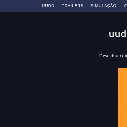
UUDD
TRAILERS
SIMULAÇÃO
A
uud
Descubra com