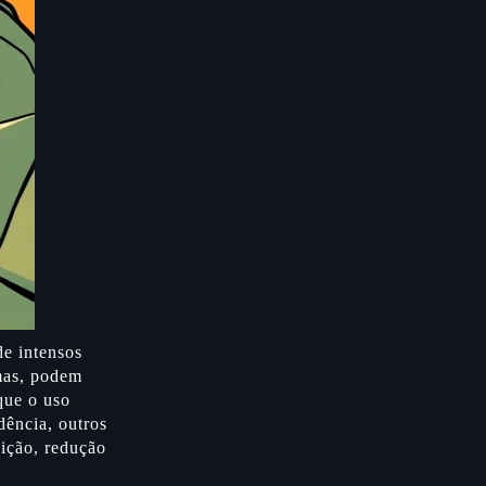
de intensos
mas, podem
que o uso
dência, outros
ição, redução