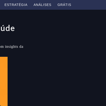
ESTRATÉGIA
ANÁLISES
GRÁTIS
aúde
m insights da