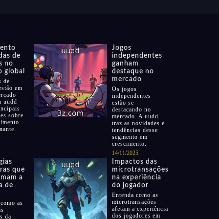
ento
Jogos
das de
independentes
s no
ganham
 global
destaque no
mercado
s de
estão em
Os jogos
ercado
independentes
 a uudd
estão se
incipais
destacando no
es sobre
mercado. A uudd
cimento
traz as novidades e
nante.
tendências desse
segmento em
crescimento.
14/11/2025
gias
Impactos das
ras que
microtransações
rmam a
na experiência
a de
do jogador
Entenda como as
microtransações
 como as
afetam a experiência
as
dos jogadores em
s da