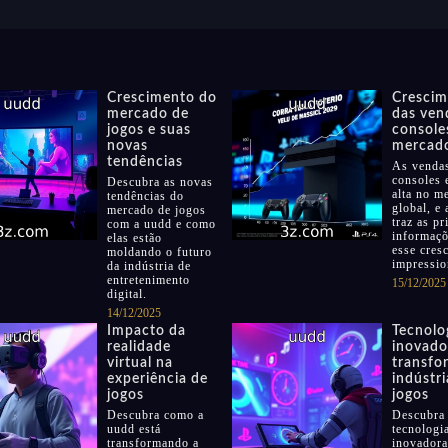
Crescimento do
Crescim
mercado de
das ven
jogos e suas
console
novas
mercado
tendências
As venda
consoles 
Descubra as novas
alta no m
tendências do
global, e
mercado de jogos
traz as pr
com a uudd e como
informaçõ
elas estão
esse cres
moldando o futuro
impressio
da indústria de
entretenimento
15/12/2025
digital.
14/12/2025
Impacto da
Tecnolo
realidade
inovado
virtual na
transfo
experiência de
indústri
jogos
jogos
Descubra como a
Descubra
uudd está
tecnologi
transformando a
inovadora