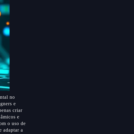
ntal no
gners e
penas criar
nâmicos e
Com o uso de
e adaptar a