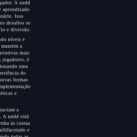
ogador. A uudd
de aprendizado
uário. Isso
os desafios se
io e diversão.
ndo níveis e
e mantém a
arrativas mais
 jogadores, é
rcionando uma
periência do
novas formas
 implementação
éticas e
mpactam a
. A uudd está
enha às custas
ultifacetado e
ando todas as