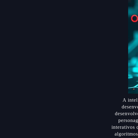
A inte
desenv
desenvolve
personag
interativos
algoritmos