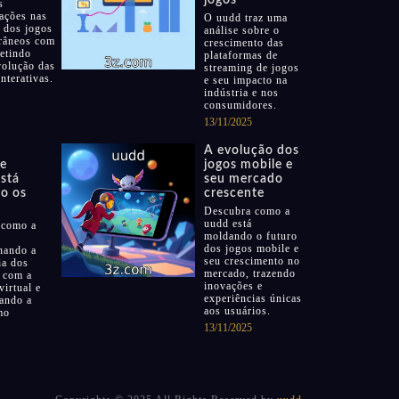
jogos
s
ações nas
O uudd traz uma
s dos jogos
análise sobre o
râneos com
crescimento das
letindo
plataformas de
volução das
streaming de jogos
interativas.
e seu impacto na
indústria e nos
consumidores.
13/11/2025
A evolução dos
de
jogos mobile e
está
seu mercado
o os
crescente
Descubra como a
uudd está
 como a
moldando o futuro
dos jogos mobile e
nando a
seu crescimento no
ia dos
mercado, trazendo
 com a
inovações e
virtual e
experiências únicas
ando a
aos usuários.
mo
13/11/2025