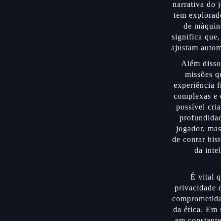
narrativa do 
tem explorado
de máquina
significa que
ajustam autom
Além disso,
missões q
experiência f
complexas e 
possível cri
profundidad
jogador, ma
de contar his
da inte
É vital 
privacidade 
comprometida 
da ética. Em 
em constante