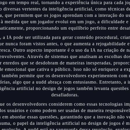
jogo em tempo real, tornando a experiência única para cada j
 diversas vertentes da inteligência artificial, como técnicas 
, que permitem que os jogos aprendam com a interação do us
, à medida que um jogador evolui em um jogo, a dificuldade e 
aticamente, proporcionando um equilíbrio perfeito entre desaf
 a IA pode ser utilizada para gerar conteúdo procedural, cria
ue nunca foram vistos antes, o que aumenta a rejogabilidade 
resca. Outro aspecto importante é o uso da IA na criação de n
envolventes. Através de sistemas que analisam as escolhas dos
ar enredos que se desdobram de maneiras inesperadas, propo
e emocional que cativa o público. Isso não só enriquece a ex
s também permite que os desenvolvedores experimentem com 
tórias, algo que a uudd abraça com entusiasmo. Entretanto, a
ligência artificial no design de jogos também levanta questões 
desafiadoras.
que os desenvolvedores considerem como essas tecnologias i
dos usuários e como podem ser usadas de maneira responsável
em abordar essas questões, garantindo que a inovação não v
suma, o papel da inteligência artificial no design de jogos é m
 evolução. A uudd está na vanguarda dessa revolução, explor