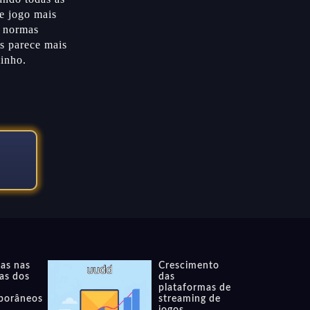
de jogo mais
s normas
os parece mais
minho.
as nas
Crescimento
vas dos
das
plataformas de
porâneos
streaming de