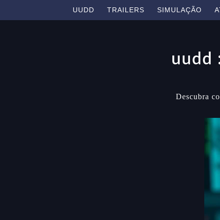
UUDD
TRAILERS
SIMULAÇÃO
A
uudd :
Descubra com