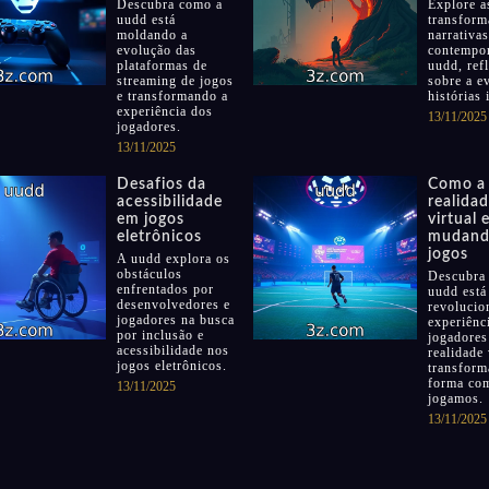
Descubra como a
Explore a
uudd está
transform
moldando a
narrativa
evolução das
contempo
plataformas de
uudd, ref
streaming de jogos
sobre a e
e transformando a
histórias 
experiência dos
13/11/2025
jogadores.
13/11/2025
Desafios da
Como a
acessibilidade
realida
em jogos
virtual 
eletrônicos
mudand
jogos
A uudd explora os
obstáculos
Descubra
enfrentados por
uudd está
desenvolvedores e
revolucio
jogadores na busca
experiênc
por inclusão e
jogadores
acessibilidade nos
realidade 
jogos eletrônicos.
transform
forma co
13/11/2025
jogamos.
13/11/2025